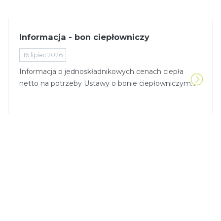
Informacja - bon ciepłowniczy
16 lipiec 2026
Informacja o jednoskładnikowych cenach ciepła
netto na potrzeby Ustawy o bonie ciepłowniczym...
Informacja o stanie technicznym sieci
cieplnych
30 kwiecień 2026
Zgodnie z Rozporządzeniem Ministra Gospodarki z
dnia 15 stycznia 2007 r. w sprawie szczegóło...