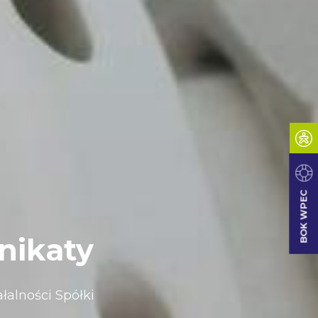
BOK WPEC
nikaty
łalności Spółki