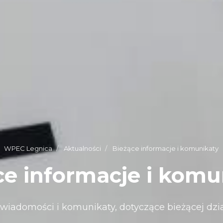
WPEC Legnica
Aktualności
Bieżące informacje i komunikaty
ce informacje i komu
wiadomości i komunikaty, dotyczące bieżącej dzia