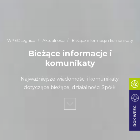
WPEC Legnica
Aktualności
Bieżące informacje i komunikaty
Bieżące informacje i
komunikaty
Najważniejsze wiadomości i komunikaty,
dotyczące bieżącej działalności Spółki
BOK WPEC