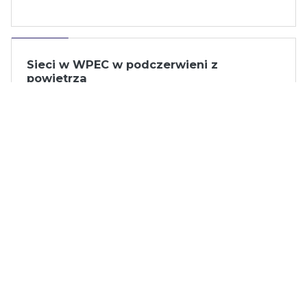
Sieci w WPEC w podczerwieni z
powietrza
14 kwiecień 2026
Wojewódzkie Przedsiębiorstwo Energetyki Cieplnej
w Legnicy Spółka Akcyjna konsekwentnie inwe...
Struktura paliw pierwotnych, zużytych do
wytwarzania ciepła w 2025 roku
05 marzec 2026
Zgodnie z Rozporządzeniem Ministra Gospodarki z
dnia 15 stycznia 2007 r. w sprawie szczegóło...