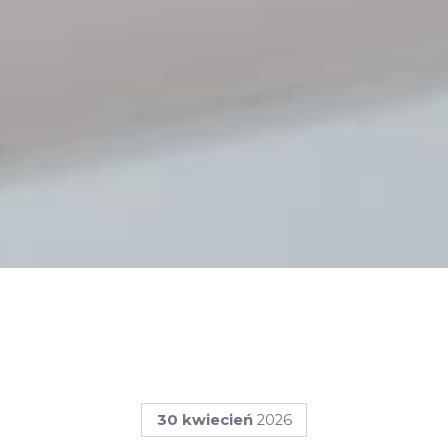
30
kwiecień
2026