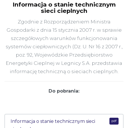
Informacja o stanie technicznym
sieci cieplnych
Zgodnie z Rozporządzeniem Ministra
Gospodarki z dnia 15 stycznia 2007 r. w sprawie
szczegółowych warunków funkcjonowania
systemów ciepłowniczych (Dz. U. Nr 16 z 2007 r.,
poz. 92, Wojewódzkie Przedsiębiorstwo
Energetyki Cieplnej w Legnicy S.A. przedstawia
informację techniczną o sieciach cieplnych.
Do pobrania:
Informacja o stanie technicznym sieci